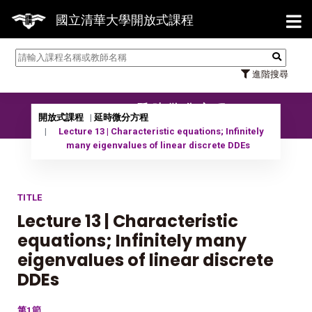
【7/
國立清華大學開放式課程
進階搜尋
11401 延時微分方程
開放式課程
延時微分方程
Lecture 13 | Characteristic equations; Infinitely
many eigenvalues of linear discrete DDEs
TITLE
Lecture 13 | Characteristic
equations; Infinitely many
eigenvalues of linear discrete
DDEs
第1節