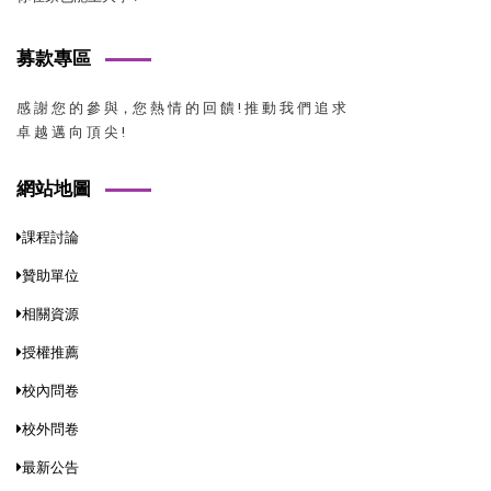
募款專區
感 謝 您 的 參 與，您 熱 情 的 回 饋 ! 推 動 我 們 追 求
卓 越 邁 向 頂 尖 !
網站地圖
課程討論
贊助單位
相關資源
授權推薦
校內問卷
校外問卷
最新公告