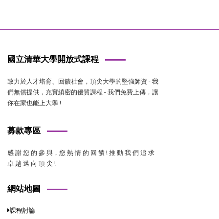
國立清華大學開放式課程
致力於人才培育、回饋社會，頂尖大學的堅強師資 - 我
們無償提供，充實縝密的優質課程 - 我們免費上傳，讓
你在家也能上大學 !
募款專區
感 謝 您 的 參 與，您 熱 情 的 回 饋 ! 推 動 我 們 追 求
卓 越 邁 向 頂 尖 !
網站地圖
課程討論