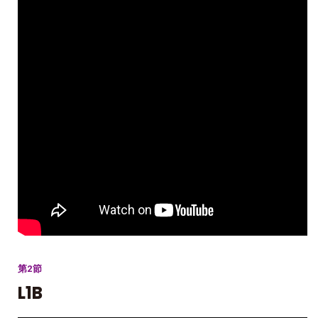
第2節
L1B