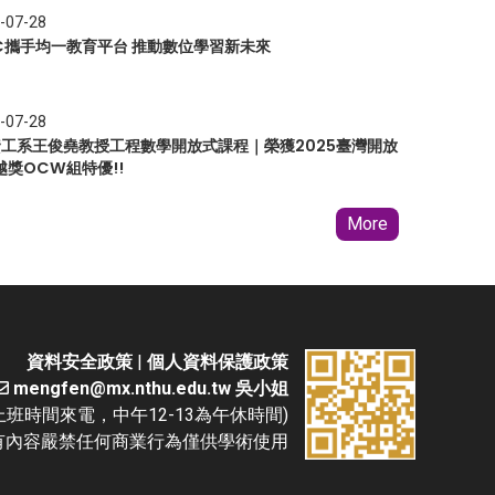
-07-28
EC攜手均一教育平台 推動數位學習新未來
-07-28
 資工系王俊堯教授工程數學開放式課程｜榮獲2025臺灣開放
越獎OCW組特優!!
More
資料安全政策
|
個人資料保護政策
mengfen@mx.nthu.edu.tw 吳小姐
(請於上班時間來電，中午12-13為午休時間)
D. 本網站所有內容嚴禁任何商業行為僅供學術使用