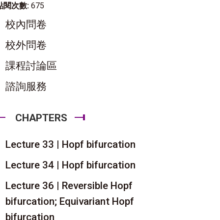
點閱次數:
675
校內問卷
校外問卷
課程討論區
諮詢服務
CHAPTERS
Lecture 33 | Hopf bifurcation
Lecture 34 | Hopf bifurcation
Lecture 36 | Reversible Hopf
bifurcation; Equivariant Hopf
bifurcation