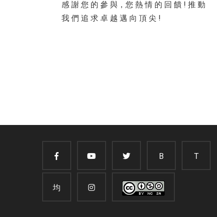
感 謝 您 的 參 與，您 熱 情 的 回 饋 ! 推 動
我 們 追 求 卓 越 邁 向 頂 尖 !
B
T
均