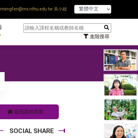
【7/31】11
mengfen@mx.nthu.edu.tw 吳小姐
源
n
進階搜尋
返回課程頁面
SOCIAL SHARE