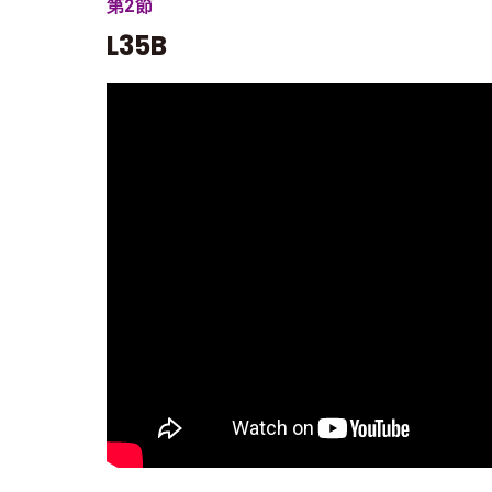
第2節
L35B