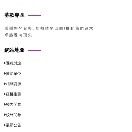
募款專區
感 謝 您 的 參 與，您 熱 情 的 回 饋 ! 推 動 我 們 追 求
卓 越 邁 向 頂 尖 !
網站地圖
課程討論
贊助單位
相關資源
授權推薦
校內問卷
校外問卷
最新公告