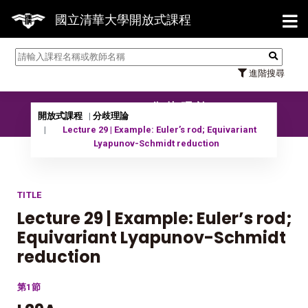
【7/
國立清華大學開放式課程
進階搜尋
11401 分歧理論
開放式課程
分歧理論
Lecture 29 | Example: Euler’s rod; Equivariant
Lyapunov-Schmidt reduction
TITLE
Lecture 29 | Example: Euler’s rod;
Equivariant Lyapunov-Schmidt
reduction
第1節