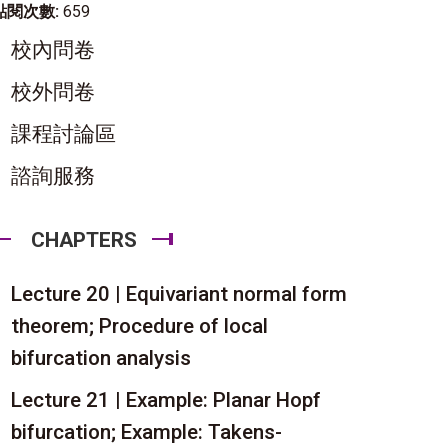
點閱次數:
659
校內問卷
校外問卷
課程討論區
諮詢服務
CHAPTERS
Lecture 20 | Equivariant normal form
theorem; Procedure of local
bifurcation analysis
Lecture 21 | Example: Planar Hopf
bifurcation; Example: Takens-