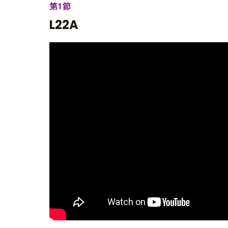
第1節
L22A