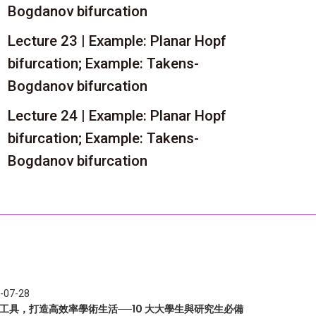
Bogdanov bifurcation
Lecture 23 | Example: Planar Hopf
bifurcation; Example: Takens-
Bogdanov bifurcation
Lecture 24 | Example: Planar Hopf
bifurcation; Example: Takens-
Bogdanov bifurcation
-07-28
I 工具，打造高效率學術生活──10 大大學生與研究生必備