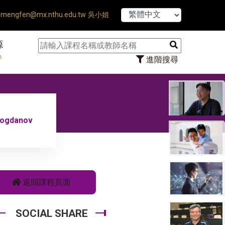
【7/31】11
mengfen@mx.nthu.edu.tw 吳小姐
源
n
進階搜尋
-Bogdanov
返回課程頁面
SOCIAL SHARE