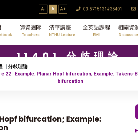
A-
A
A+
03-5715131#35401
材
師資團隊
清華講座
全英語課程
相關資
xtbook
Teachers
NTHU Lecture
EMI
Discussio
11401 分歧理論
程
分歧理論
re 22 | Example: Planar Hopf bifurcation; Example: Takens
bifurcation
 Hopf bifurcation; Example:
on