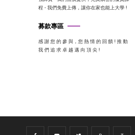
程 - 我們免費上傳，讓你在家也能上大學 !
募款專區
感 謝 您 的 參 與，您 熱 情 的 回 饋 ! 推 動
我 們 追 求 卓 越 邁 向 頂 尖 !