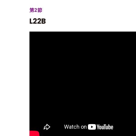
第2節
L22B