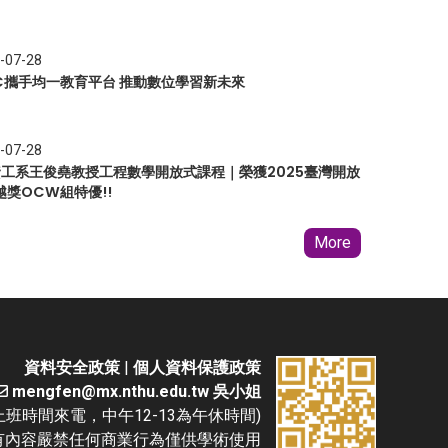
-07-28
EC攜手均一教育平台 推動數位學習新未來
-07-28
 資工系王俊堯教授工程數學開放式課程｜榮獲2025臺灣開放
越獎OCW組特優!!
More
資料安全政策
|
個人資料保護政策
mengfen@mx.nthu.edu.tw 吳小姐
(請於上班時間來電，中午12-13為午休時間)
D. 本網站所有內容嚴禁任何商業行為僅供學術使用