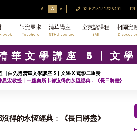
A-
A
A+
03-5715131#35401
材
師資團隊
清華講座
全英語課程
相關資
xtbook
Teachers
NTHU Lecture
EMI
Discussio
勇清華文學講座 5〡文
程
白先勇清華文學講座 5〡文學 X 電影二重奏
 陳思宏教授｜一座奧斯卡都沒得的永恆經典：《長日將盡》
都沒得的永恆經典：《長日將盡》