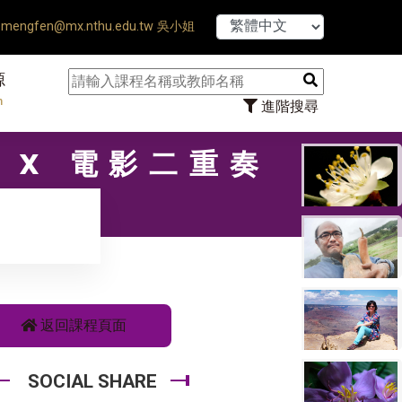
【7/31】114學年
mengfen@mx.nthu.edu.tw 吳小姐
源
n
進階搜尋
學 X 電影二重奏
返回課程頁面
SOCIAL SHARE