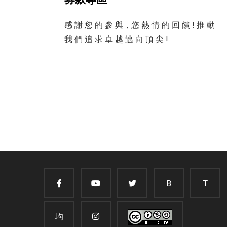
感 謝 您 的 參 與，您 熱 情 的 回 饋 ! 推 動
我 們 追 求 卓 越 邁 向 頂 尖 !
B
T
均