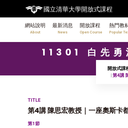
國立清華大學開放式課程
網站說明
最新消息
開放課程
熱門教
About
News
Open Course
Popular Te
11301 白先
開放式課
第4講
TITLE
第4講 陳思宏教授｜一座奧斯卡
第1節