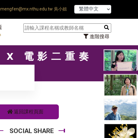
【7/31】114學年度第
mengfen@mx.nthu.edu.tw 吳小姐
源
n
進階搜尋
學 X 電影二重奏
返回課程頁面
SOCIAL SHARE