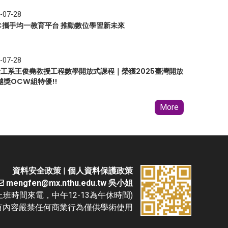
-07-28
EC攜手均一教育平台 推動數位學習新未來
-07-28
 資工系王俊堯教授工程數學開放式課程｜榮獲2025臺灣開放
越獎OCW組特優!!
More
資料安全政策
|
個人資料保護政策
mengfen@mx.nthu.edu.tw 吳小姐
(請於上班時間來電，中午12-13為午休時間)
D. 本網站所有內容嚴禁任何商業行為僅供學術使用