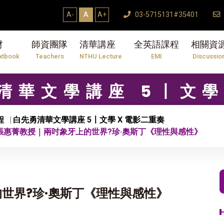
A-
A
A+
03-5715131#35401
材
師資團隊
清華講座
全英語課程
相關資
xtbook
Teachers
NTHU Lecture
EMI
Discussio
勇清華文學講座 5〡文
程
白先勇清華文學講座 5〡文學 X 電影二重奏
 張惠菁教授｜兩吋象牙上的世界?珍·奧斯丁《理性與感性》
的世界?珍·奧斯丁《理性與感性》