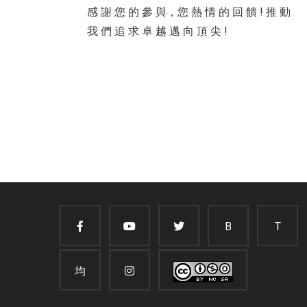
感 謝 您 的 參 與，您 熱 情 的 回 饋 ! 推 動
我 們 追 求 卓 越 邁 向 頂 尖 !
B
T
均