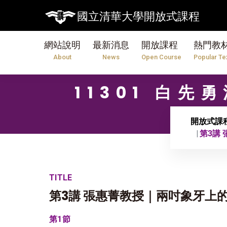
國立清華大學開放式課程
網站說明
最新消息
開放課程
熱門教
About
News
Open Course
Popular Te
11301 白先
開放式課
第3講
TITLE
第3講 張惠菁教授｜兩吋象牙上
第1節