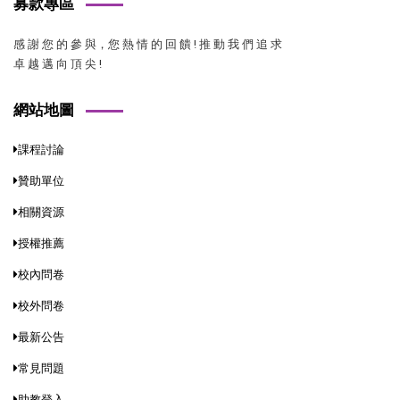
募款專區
感 謝 您 的 參 與，您 熱 情 的 回 饋 ! 推 動 我 們 追 求
卓 越 邁 向 頂 尖 !
網站地圖
課程討論
贊助單位
相關資源
授權推薦
校內問卷
校外問卷
最新公告
常見問題
助教登入