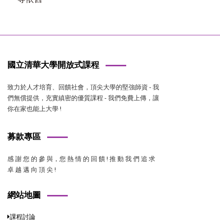
國立清華大學開放式課程
致力於人才培育、回饋社會，頂尖大學的堅強師資 - 我
們無償提供，充實縝密的優質課程 - 我們免費上傳，讓
你在家也能上大學 !
募款專區
感 謝 您 的 參 與，您 熱 情 的 回 饋 ! 推 動 我 們 追 求
卓 越 邁 向 頂 尖 !
網站地圖
課程討論