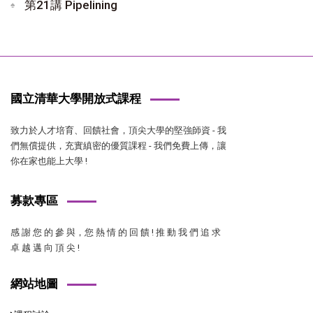
第21講 Pipelining
國立清華大學開放式課程
致力於人才培育、回饋社會，頂尖大學的堅強師資 - 我
們無償提供，充實縝密的優質課程 - 我們免費上傳，讓
你在家也能上大學 !
募款專區
感 謝 您 的 參 與，您 熱 情 的 回 饋 ! 推 動 我 們 追 求
卓 越 邁 向 頂 尖 !
網站地圖