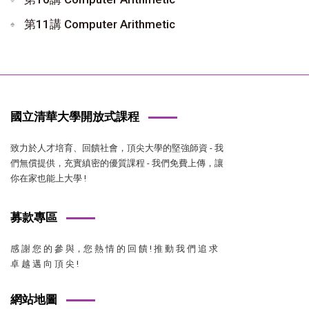
第11講 Computer Arithmetic
國立清華大學開放式課程
致力於人才培育、回饋社會，頂尖大學的堅強師資 - 我
們無償提供，充實縝密的優質課程 - 我們免費上傳，讓
你在家也能上大學 !
募款專區
感 謝 您 的 參 與，您 熱 情 的 回 饋 ! 推 動 我 們 追 求
卓 越 邁 向 頂 尖 !
網站地圖