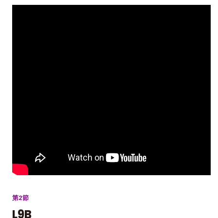
第2節
L9B