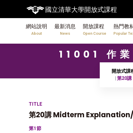
國立清華大學開放式課程
網站說明
最新消息
開放課程
熱門教
About
News
Open Course
Popular Te
11001 
開放式課
第20講 M
TITLE
第20講 Midterm Explanation/
第1節