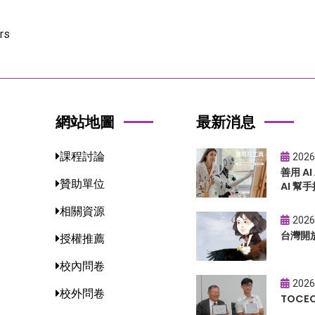
rs
網站地圖
最新消息
課程討論
2026
善用 A
贊助單位
AI 幫手
相關資源
2026
台灣開
授權推薦
校內問卷
2026
校外問卷
TOC