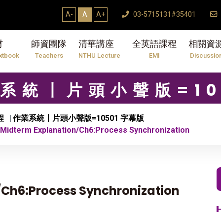
A-
A
A+
03-5715131#35401
材
師資團隊
清華講座
全英語課程
相關資
xtbook
Teachers
NTHU Lecture
EMI
Discussio
作業系統〡片頭小聲版=10
程
作業系統〡片頭小聲版=10501 字幕版
idterm Explanation/Ch6:Process Synchronization
Ch6:Process Synchronization