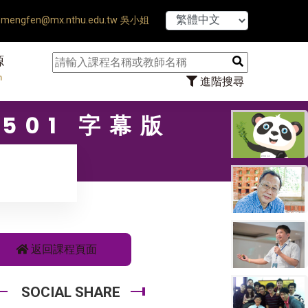
【7/31】114學年度第
mengfen@mx.nthu.edu.tw 吳小姐
源
n
進階搜尋
501 字幕版
返回課程頁面
SOCIAL SHARE