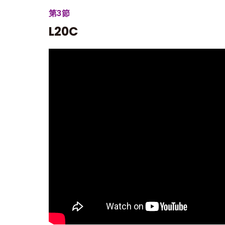
第3節
L20C