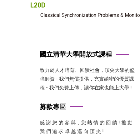
L20D
Classical Synchronization Problems & Monito
國立清華大學開放式課程
致力於人才培育、回饋社會，頂尖大學的堅
強師資 - 我們無償提供，充實縝密的優質課
程 - 我們免費上傳，讓你在家也能上大學 !
募款專區
感 謝 您 的 參 與，您 熱 情 的 回 饋 ! 推 動
我 們 追 求 卓 越 邁 向 頂 尖 !