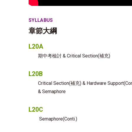
SYLLABUS
章節大綱
L20A
期中考檢討 & Critical Section(補充)
L20B
Critical Section(補充) & Hardware Support(Cont
& Semaphore
L20C
Semaphore(Conti.)