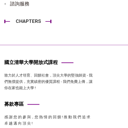
諮詢服務
CHAPTERS
國立清華大學開放式課程
致力於人才培育、回饋社會，頂尖大學的堅強師資 - 我
們無償提供，充實縝密的優質課程 - 我們免費上傳，讓
你在家也能上大學 !
募款專區
感 謝 您 的 參 與，您 熱 情 的 回 饋 ! 推 動 我 們 追 求
卓 越 邁 向 頂 尖 !