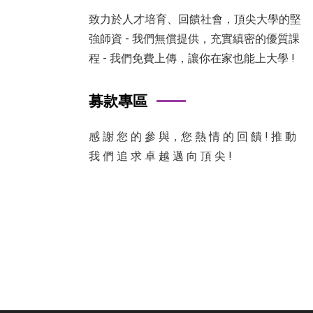
致力於人才培育、回饋社會，頂尖大學的堅
強師資 - 我們無償提供，充實縝密的優質課
程 - 我們免費上傳，讓你在家也能上大學 !
募款專區
感 謝 您 的 參 與，您 熱 情 的 回 饋 ! 推 動
我 們 追 求 卓 越 邁 向 頂 尖 !