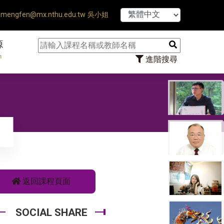
【7/31】114學
mengfen@mx.nthu.edu.tw 吳小姐
源
n
進階搜尋
返回課程頁面
SOCIAL SHARE