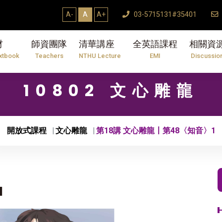
A-
A
A+
03-5715131#35401
材
師資團隊
清華講座
全英語課程
相關資
xtbook
Teachers
NTHU Lecture
EMI
Discussio
10802 文心雕龍
開放式課程
文心雕龍
第18講 文心雕龍〡第48〈知音〉1
1