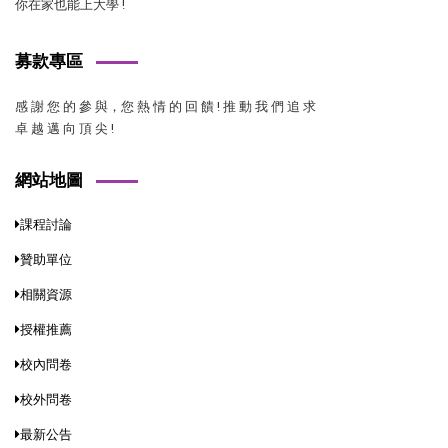
你在家也能上大學 !
募款專區
感 謝 您 的 參 與，您 熱 情 的 回 饋 ! 推 動 我 們 追 求
卓 越 邁 向 頂 尖 !
網站地圖
課程討論
贊助單位
相關資源
授權推薦
校內問卷
校外問卷
最新公告