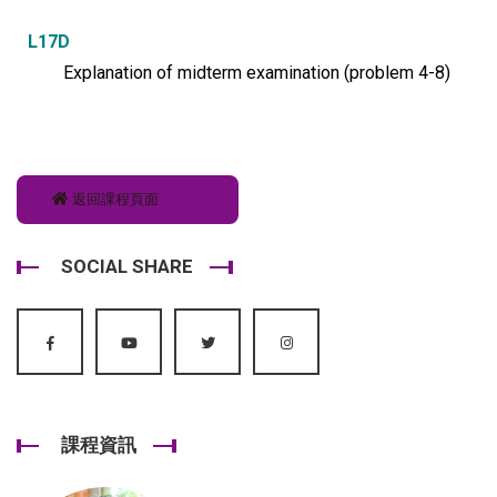
L17D
Explanation of midterm examination (problem 4-8)
返回課程頁面
SOCIAL SHARE
課程資訊