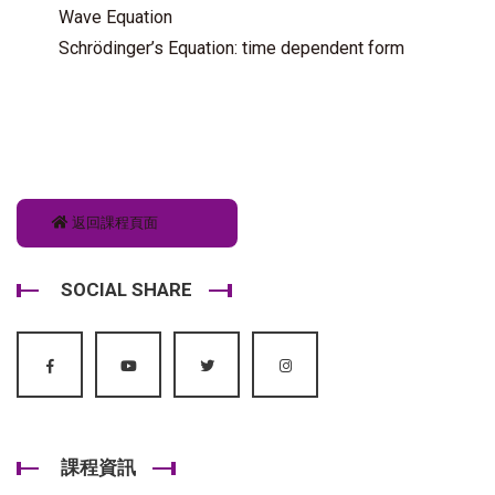
Wave Equation
Schrödinger’s Equation: time dependent form
返回課程頁面
SOCIAL SHARE
課程資訊