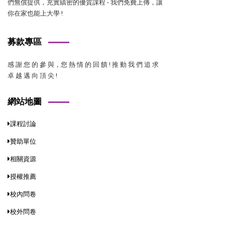
們無償提供，充實縝密的優質課程 - 我們免費上傳，讓
你在家也能上大學 !
募款專區
感 謝 您 的 參 與，您 熱 情 的 回 饋 ! 推 動 我 們 追 求
卓 越 邁 向 頂 尖 !
網站地圖
課程討論
贊助單位
相關資源
授權推薦
校內問卷
校外問卷