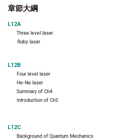
章節大綱
L12A
Three level laser
Ruby laser
L12B
Four level laser
He-Ne laser
Summary of Ch4
Introduction of Ch5
L12C
Background of Quantum Mechanics