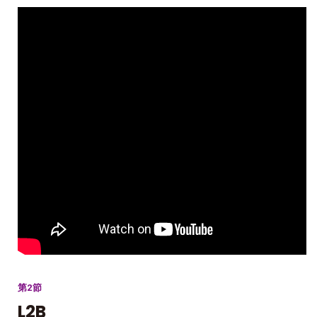
第2節
L2B