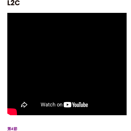
L2C
第4節