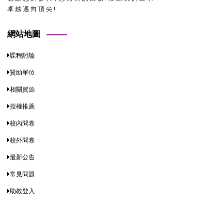
卓 越 邁 向 頂 尖 !
網站地圖
課程討論
贊助單位
相關資源
授權推薦
校內問卷
校外問卷
最新公告
常見問題
助教登入