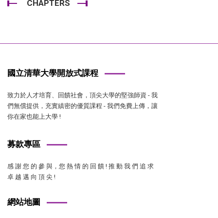
CHAPTERS
國立清華大學開放式課程
致力於人才培育、回饋社會，頂尖大學的堅強師資 - 我
們無償提供，充實縝密的優質課程 - 我們免費上傳，讓
你在家也能上大學 !
募款專區
感 謝 您 的 參 與，您 熱 情 的 回 饋 ! 推 動 我 們 追 求
卓 越 邁 向 頂 尖 !
網站地圖