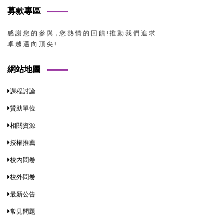
募款專區
感 謝 您 的 參 與，您 熱 情 的 回 饋 ! 推 動 我 們 追 求
卓 越 邁 向 頂 尖 !
網站地圖
課程討論
贊助單位
相關資源
授權推薦
校內問卷
校外問卷
最新公告
常見問題