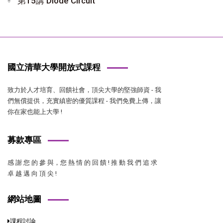
第15講 Diode Circuit
國立清華大學開放式課程
致力於人才培育、回饋社會，頂尖大學的堅強師資 - 我
們無償提供，充實縝密的優質課程 - 我們免費上傳，讓
你在家也能上大學 !
募款專區
感 謝 您 的 參 與，您 熱 情 的 回 饋 ! 推 動 我 們 追 求
卓 越 邁 向 頂 尖 !
網站地圖
課程討論