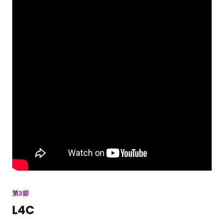
第3節
L4C