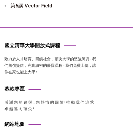
第6講 Vector Field
國立清華大學開放式課程
致力於人才培育、回饋社會，頂尖大學的堅強師資 - 我
們無償提供，充實縝密的優質課程 - 我們免費上傳，讓
你在家也能上大學 !
募款專區
感 謝 您 的 參 與，您 熱 情 的 回 饋 ! 推 動 我 們 追 求
卓 越 邁 向 頂 尖 !
網站地圖