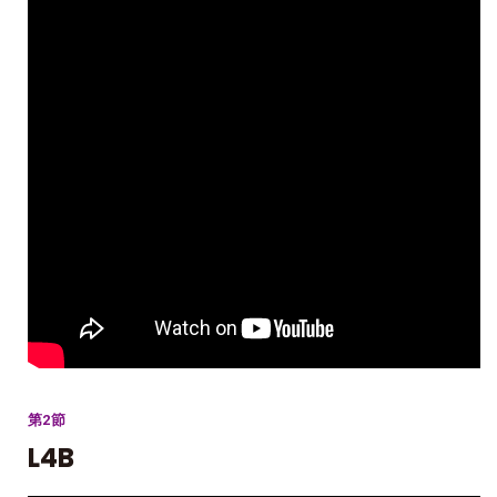
第2節
L4B