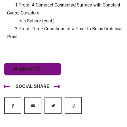
1.Proof: A Compact Connected Surface with Constant
Gauss Curvature
Is a Sphere (cont.)
2.Proof: Three Conditions of a Point to Be an Umbilical
Point
返回課程頁面
SOCIAL SHARE