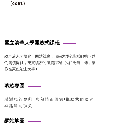
(cont.)
國立清華大學開放式課程
致力於人才培育、回饋社會，頂尖大學的堅強師資 - 我
們無償提供，充實縝密的優質課程 - 我們免費上傳，讓
你在家也能上大學 !
募款專區
感 謝 您 的 參 與，您 熱 情 的 回 饋 ! 推 動 我 們 追 求
卓 越 邁 向 頂 尖 !
網站地圖