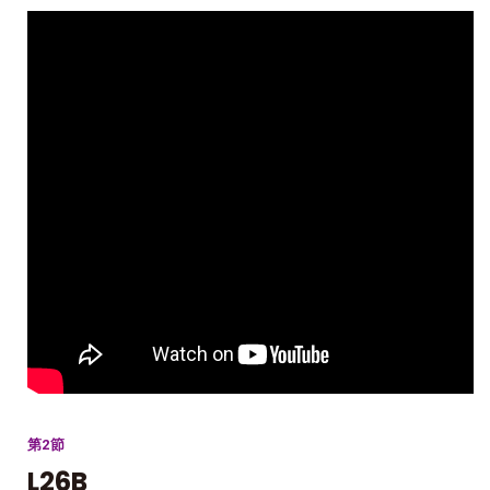
第2節
L26B