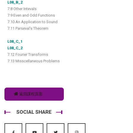
L08_B_2
7.8 Other Intevals
7.9 Even and Odd Functions
7.10 An Application to Sound
7.11 Parseval's Theorem
L08_C_1
L08_C_2
7.12 Fourier Transforms
7.13 Misscellaneous Problems
返回課程頁面
SOCIAL SHARE