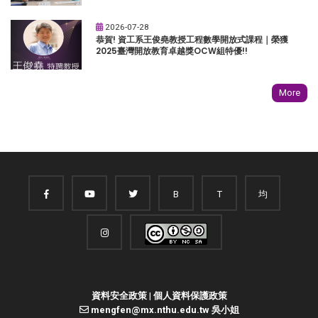
2026-07-28
恭賀! 資工系王俊堯教授工程數學開放式課程｜榮獲
2025臺灣開放教育卓越獎OCW組特優!!
More
B
T
均
資料安全政策
|
個人資料保護政策
mengfen@mx.nthu.edu.tw 吳小姐