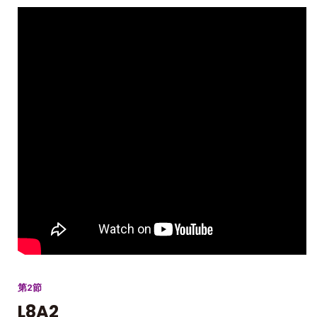
第2節
L8A2