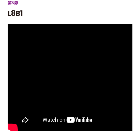
第5節
L8B1