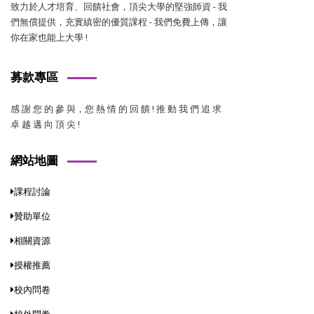
致力於人才培育、回饋社會，頂尖大學的堅強師資 - 我
們無償提供，充實縝密的優質課程 - 我們免費上傳，讓
你在家也能上大學 !
募款專區
感 謝 您 的 參 與，您 熱 情 的 回 饋 ! 推 動 我 們 追 求
卓 越 邁 向 頂 尖 !
網站地圖
課程討論
贊助單位
相關資源
授權推薦
校內問卷