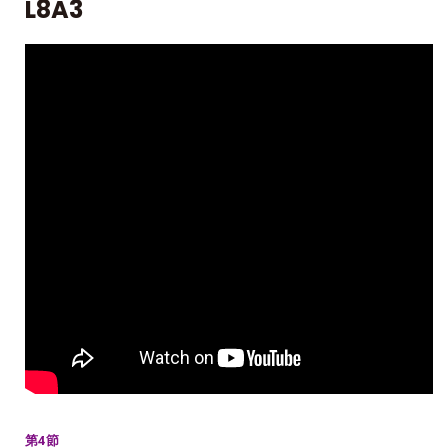
L8A3
第4節