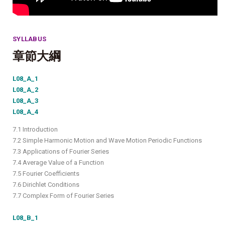
SYLLABUS
章節大綱
L08_A_1
L08_A_2
L08_A_3
L08_A_4
7.1 Introduction
7.2 Simple Harmonic Motion and Wave Motion Periodic Functions
7.3 Applications of Fourier Series
7.4 Average Value of a Function
7.5 Fourier Coefficients
7.6 Dirichlet Conditions
7.7 Complex Form of Fourier Series
L08_B_1