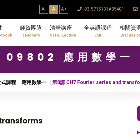
31】114學年度第2學期研究生論文口試結束Thes
A-
A
A+
03-5715131#35401
材
師資團隊
清華講座
全英語課程
相關資
xtbook
Teachers
NTHU Lecture
EMI
Discussio
09802 應用數學一
放式課程
應用數學一
第8講 CH7 Fourier series and transf
 transforms