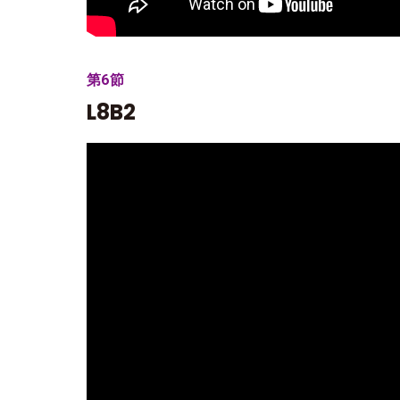
第6節
L8B2