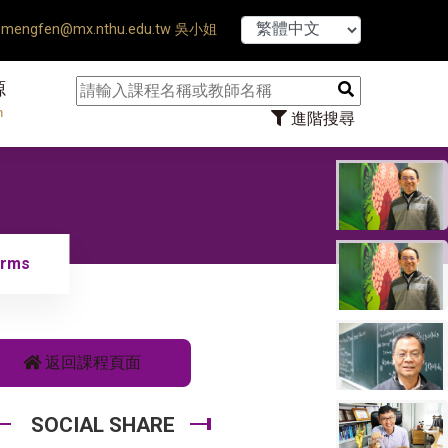
is Defense Ends ♠ 【8/1】11
mengfen@mx.nthu.edu.tw 吳小姐
源
n
進階搜尋
orms
返回課程頁面
SOCIAL SHARE