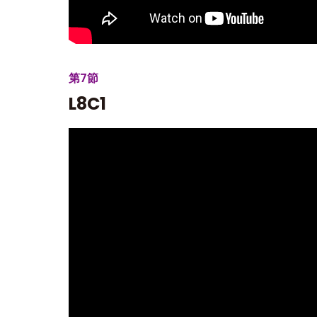
第7節
L8C1