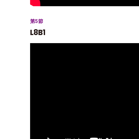
第5節
L8B1