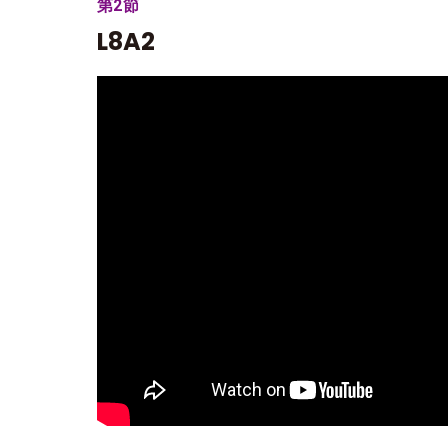
第2節
L8A2