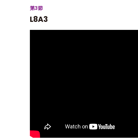
第3節
L8A3