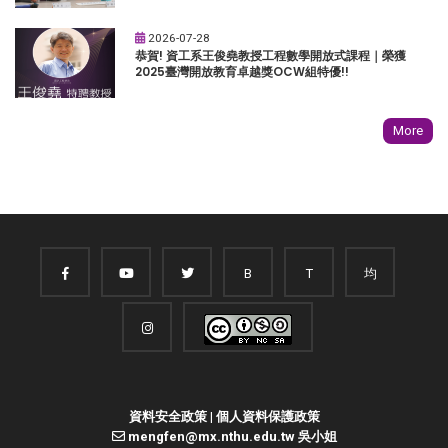
2026-07-28
恭賀! 資工系王俊堯教授工程數學開放式課程｜榮獲
2025臺灣開放教育卓越獎OCW組特優!!
More
B
T
均
資料安全政策
|
個人資料保護政策
mengfen@mx.nthu.edu.tw 吳小姐