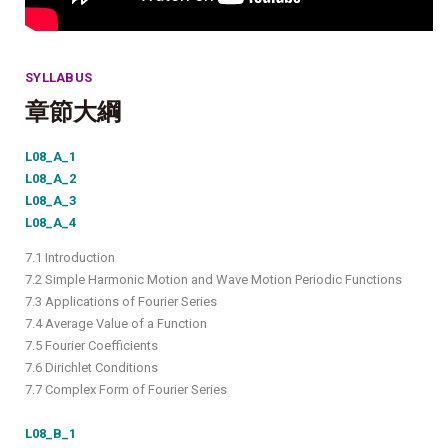
SYLLABUS
章節大綱
L08_A_1
L08_A_2
L08_A_3
L08_A_4
7.1 Introduction
7.2 Simple Harmonic Motion and Wave Motion Periodic Functions
7.3 Applications of Fourier Series
7.4 Average Value of a Function
7.5 Fourier Coefficients
7.6 Dirichlet Conditions
7.7 Complex Form of Fourier Series
L08_B_1