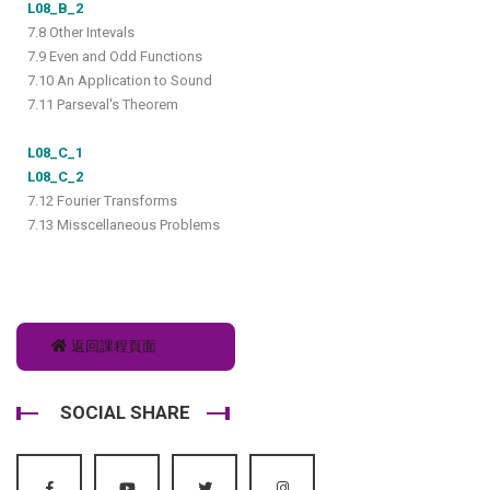
L08_B_2
7.8 Other Intevals
7.9 Even and Odd Functions
7.10 An Application to Sound
7.11 Parseval's Theorem
L08_C_1
L08_C_2
7.12 Fourier Transforms
7.13 Misscellaneous Problems
返回課程頁面
SOCIAL SHARE