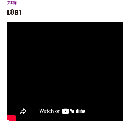
第5節
L8B1