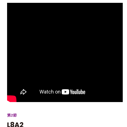
第2節
L8A2