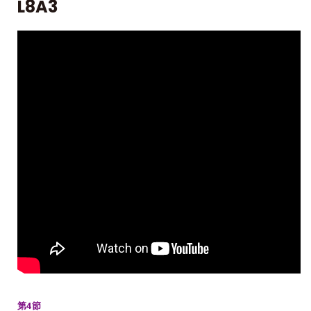
L8A3
第4節