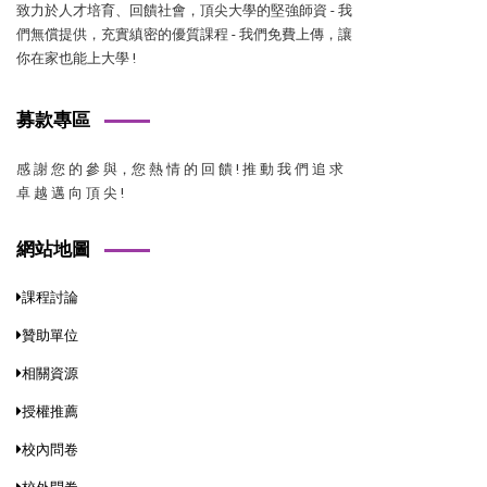
致力於人才培育、回饋社會，頂尖大學的堅強師資 - 我
們無償提供，充實縝密的優質課程 - 我們免費上傳，讓
你在家也能上大學 !
募款專區
感 謝 您 的 參 與，您 熱 情 的 回 饋 ! 推 動 我 們 追 求
卓 越 邁 向 頂 尖 !
網站地圖
課程討論
贊助單位
相關資源
授權推薦
校內問卷