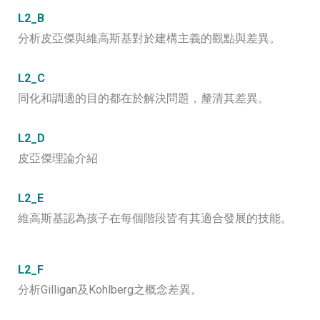
L2_B
分析皮亞傑與維高斯基對於建構主義的觀點與差異。
L2_C
同化和調適的目的都在於解決問題，釐清其差異。
L2_D
皮亞傑理論介紹
L2_E
維高斯基認為孩子在每個階段皆有其適合發展的技能。
L2_F
分析Gilligan及Kohlberg之概念差異。