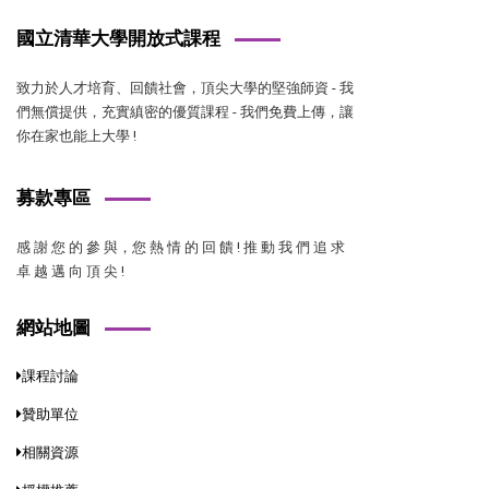
國立清華大學開放式課程
致力於人才培育、回饋社會，頂尖大學的堅強師資 - 我
們無償提供，充實縝密的優質課程 - 我們免費上傳，讓
你在家也能上大學 !
募款專區
感 謝 您 的 參 與，您 熱 情 的 回 饋 ! 推 動 我 們 追 求
卓 越 邁 向 頂 尖 !
網站地圖
課程討論
贊助單位
相關資源