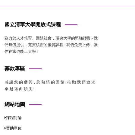
國立清華大學開放式課程
致力於人才培育、回饋社會，頂尖大學的堅強師資 - 我
們無償提供，充實縝密的優質課程 - 我們免費上傳，讓
你在家也能上大學 !
募款專區
感 謝 您 的 參 與，您 熱 情 的 回 饋 ! 推 動 我 們 追 求
卓 越 邁 向 頂 尖 !
網站地圖
課程討論
贊助單位