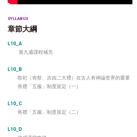
SYLLABUS
章節大綱
L10_A
第九週課程補充
L10_B
祭祀（喪祭、吉凶二大禮）在古人有神論世界的重要
喪禮「五服」制度規定（一）
L10_C
喪禮「五服」制度規定（二）
L10_D