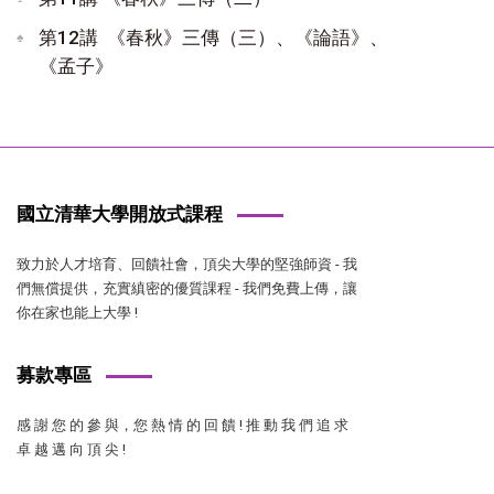
第12講 《春秋》三傳（三）、《論語》、
《孟子》
國立清華大學開放式課程
致力於人才培育、回饋社會，頂尖大學的堅強師資 - 我
們無償提供，充實縝密的優質課程 - 我們免費上傳，讓
你在家也能上大學 !
募款專區
感 謝 您 的 參 與，您 熱 情 的 回 饋 ! 推 動 我 們 追 求
卓 越 邁 向 頂 尖 !