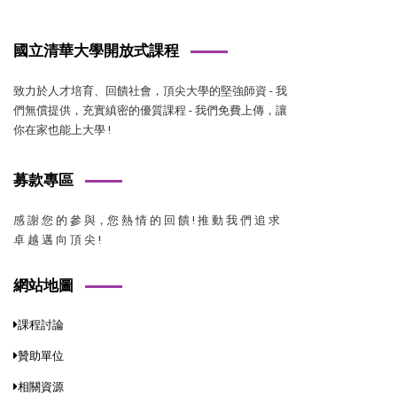
國立清華大學開放式課程
致力於人才培育、回饋社會，頂尖大學的堅強師資 - 我
們無償提供，充實縝密的優質課程 - 我們免費上傳，讓
你在家也能上大學 !
募款專區
感 謝 您 的 參 與，您 熱 情 的 回 饋 ! 推 動 我 們 追 求
卓 越 邁 向 頂 尖 !
網站地圖
課程討論
贊助單位
相關資源