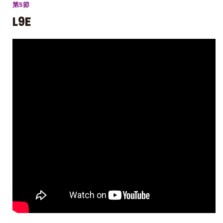
第5節
L9E