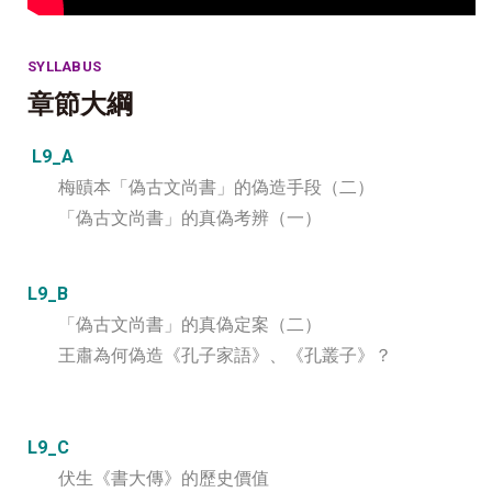
SYLLABUS
章節大綱
L9_A
梅賾本「偽古文尚書」的偽造手段（二）
「偽古文尚書」的真偽考辨（一）
L9_B
「偽古文尚書」的真偽定案（二）
王肅為何偽造《孔子家語》、《孔叢子》？
L9_C
伏生《書大傳》的歷史價值