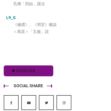
毛傳「四始」講法
L9_G
《儀禮》、《周官》概談
＜禹貢＞「五服」說
返回課程頁面
SOCIAL SHARE