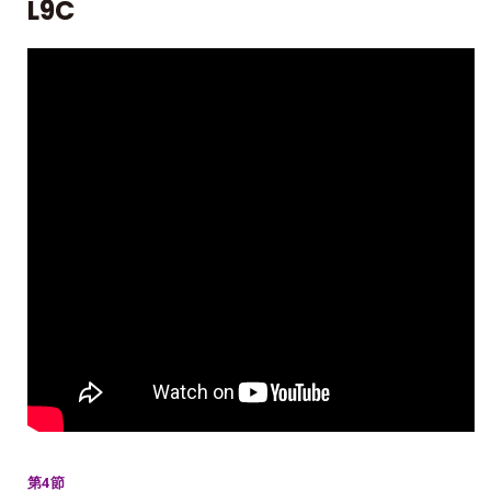
L9C
第4節