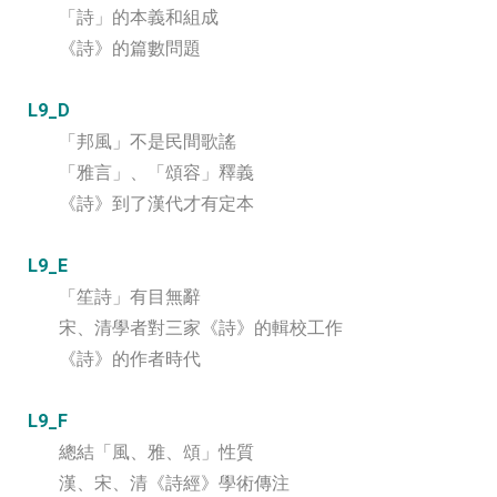
「詩」的本義和組成
《詩》的篇數問題
L9_D
「邦風」不是民間歌謠
「雅言」、「頌容」釋義
《詩》到了漢代才有定本
L9_E
「笙詩」有目無辭
宋、清學者對三家《詩》的輯校工作
《詩》的作者時代
L9_F
總結「風、雅、頌」性質
漢、宋、清《詩經》學術傳注