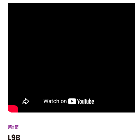
第2節
L9B