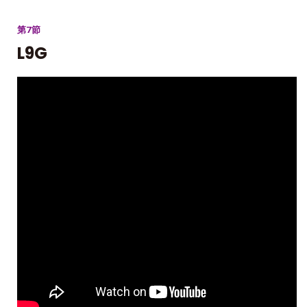
第7節
L9G