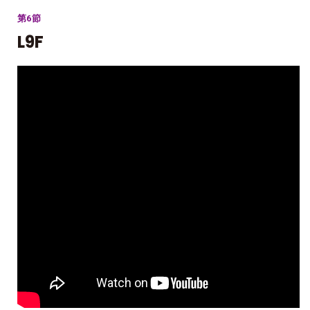
第6節
L9F