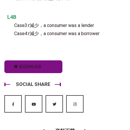
L4B
Case3:r減少，a consumer was a lender
Case4:r減少，a consumer was a borrower
返回課程頁面
SOCIAL SHARE