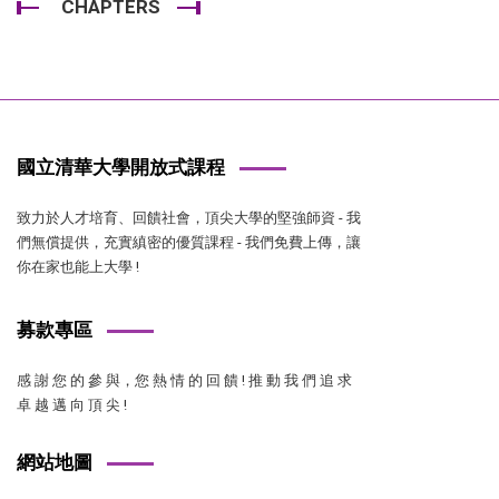
CHAPTERS
國立清華大學開放式課程
致力於人才培育、回饋社會，頂尖大學的堅強師資 - 我
們無償提供，充實縝密的優質課程 - 我們免費上傳，讓
你在家也能上大學 !
募款專區
感 謝 您 的 參 與，您 熱 情 的 回 饋 ! 推 動 我 們 追 求
卓 越 邁 向 頂 尖 !
網站地圖