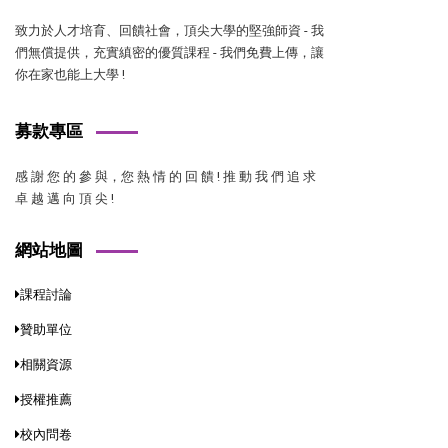
致力於人才培育、回饋社會，頂尖大學的堅強師資 - 我
們無償提供，充實縝密的優質課程 - 我們免費上傳，讓
你在家也能上大學 !
募款專區
感 謝 您 的 參 與，您 熱 情 的 回 饋 ! 推 動 我 們 追 求
卓 越 邁 向 頂 尖 !
網站地圖
課程討論
贊助單位
相關資源
授權推薦
校內問卷