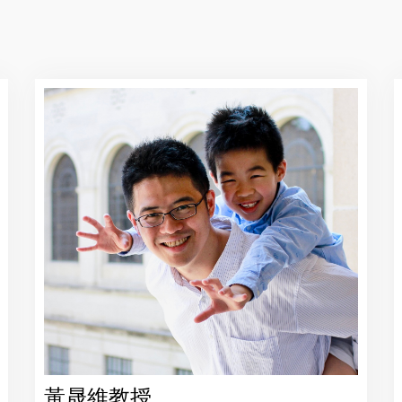
黃晟維教授