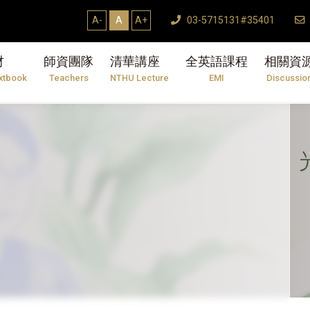
A-
A
A+
03-5715131#35401
材
師資團隊
清華講座
全英語課程
相關資
xtbook
Teachers
NTHU Lecture
EMI
Discussio
導論
光電工程領域裡大放異彩？你的機會就在NTHU
的課程內容】【獨樹一格的切入觀點】【別出心裁
您體驗最不一樣的光電工程! 彬彬光電，優...
MORE