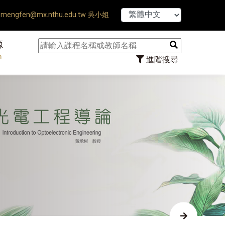
【7/31】114學年度第2
mengfen@mx.nthu.edu.tw 吳小姐
源
n
進階搜尋