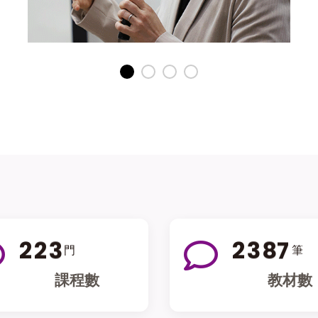
2
2
3
2
3
8
7
門
筆
課程數
教材數