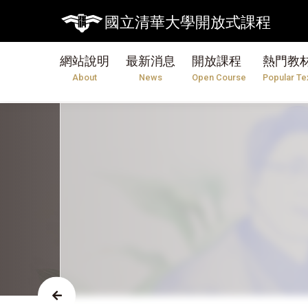
國立清華大學開放式課程
網站說明
最新消息
開放課程
熱門教
About
News
Open Course
Popular Te
黃承彬教授〡光電工程
想要在新興能源範疇中領先群雄？想要在
OCW 的光電工程導論中！【幽默風趣
的教材編排】文質彬彬的黃承彬教授要引領