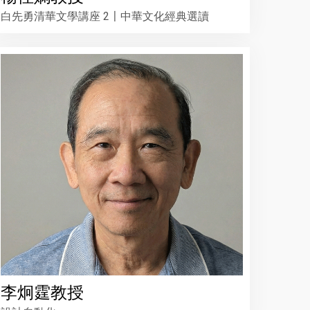
白先勇清華文學講座 2〡中華文化經典選讀
李炯霆教授