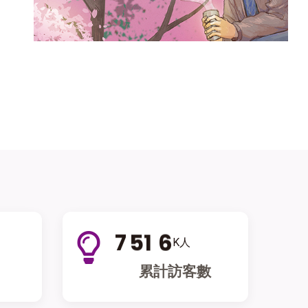
7
5
1
6
K人
累計訪客數